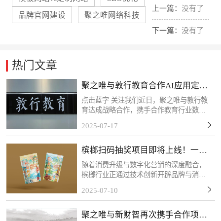
上一篇：
没有了
品牌官网建设
聚之唯网络科技
下一篇：
没有了
热门文章
聚之唯与敦行教育合作AI应用定制
开发项目
点击蓝字 关注我们近日，聚之唯与敦行教
育达成战略合作，携手合作教育行业数字
化转型需求，共同推进定制化系统开发项
2025-07-17
目。此次应用系统的开发主要为敦行教育
构建AI智能化教学管理体系提供核心支
槟榔扫码抽奖项目即将上线！一物
撑。感谢客户的信任和...
一码，精准触达！
随着消费升级与数字化营销的深度融合，
槟榔行业正通过技术创新开辟品牌与消费
者互动的新场景。客户的槟榔扫码抽奖项
2025-07-10
目将于近期上线，该活动以“一物一码”技
术为核心，每包槟榔产品均配备唯一二维
聚之唯与新财智再次携手合作项目
码，消费者扫码后可...