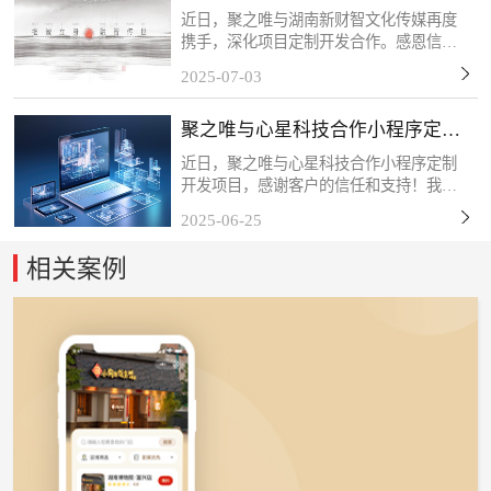
定制开发
近日，聚之唯与湖南新财智文化传媒再度
携手，深化项目定制开发合作。感恩信任
与支持，我们将以专业服务持续赋能，共
2025-07-03
筑长期共赢！关于新财智湖南新财智文化
传媒股份有限公司是一家综合型品牌创意
聚之唯与心星科技合作小程序定制
服务企业。自成立以来...
开发项目
近日，聚之唯与心星科技合作小程序定制
开发项目，感谢客户的信任和支持！我们
始终秉持「以技术赋能商业，以服务创造
2025-06-25
价值」的理念，深度挖掘客户需求，打磨
产品细节，力求通过数字化工具为终端用
相关案例
户带来更流畅、更智能...