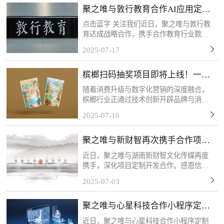
聚之唯与敦行教育合作AI应用定制
开发项目
点击蓝字 关注我们近日，聚之唯与敦行教
育达成战略合作，携手合作教育行业数字
化转型需求，共同推进定制化系统开发项
2025-07-17
目。此次应用系统的开发主要为敦行教育
构建AI智能化教学管理体系提供核心支
槟榔扫码抽奖项目即将上线！一物
撑。感谢客户的信任和...
一码，精准触达！
随着消费升级与数字化营销的深度融合，
槟榔行业正通过技术创新开辟品牌与消费
者互动的新场景。客户的槟榔扫码抽奖项
2025-07-10
目将于近期上线，该活动以“一物一码”技
术为核心，每包槟榔产品均配备唯一二维
聚之唯与新财智再次携手合作项目
码，消费者扫码后可...
定制开发
近日，聚之唯与湖南新财智文化传媒再度
携手，深化项目定制开发合作。感恩信任
与支持，我们将以专业服务持续赋能，共
2025-07-03
筑长期共赢！关于新财智湖南新财智文化
传媒股份有限公司是一家综合型品牌创意
聚之唯与心星科技合作小程序定制
服务企业。自成立以来...
开发项目
近日，聚之唯与心星科技合作小程序定制