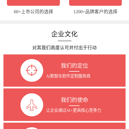
委、懒猫旅行和明珠旅游、益丰大药房、舜华
60+上市公司的选择
1200+品牌客户的选择
鸭、田小狗、伊百丽、北京三元等知名客户，
涵盖医疗、教育、家居、旅游、农业、零售、
医美、母婴等多个行业，并于2017年成为湖南
企业文化
首批“小程序”受邀内测开发商，2020年成为湖南
直播联盟首批会员单位及华为云精英服务商，
对其我们高度认可并付出于行动
2023年成为湖南最早自研AI应用的软件外包开
发公司，2025年荣任长沙市咨询协会理事单
我们的定位
位，以技术赋能行业生态，成为湖南软件定制
开发行业口碑标杆企业。
Ai数智化软件定制服务商
我们的使命
让企业通过AI+更具核心竞争力