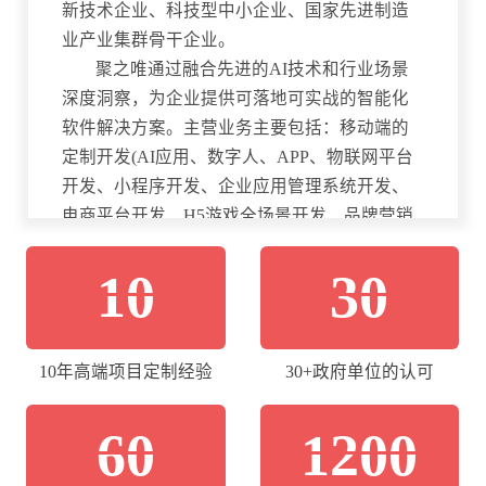
新技术企业、科技型中小企业、国家先进制造
业产业集群骨干企业。
聚之唯通过融合先进的AI技术和行业场景
深度洞察，为企业提供可落地可实战的智能化
软件解决方案。主营业务主要包括：移动端的
定制开发(AI应用、数字人、APP、物联网平台
开发、小程序开发、企业应用管理系统开发、
电商平台开发、H5游戏全场景开发、品牌营销
网站等)；自主研发的行业解决方案 (AI私有知
10
30
识库、AI语音购物、教育课程+直播解决方案、
餐饮小程序解决方案、提货卡系统、多门店零
售小程序、社区团购系统、零售红包抽奖系统
等)。
10年高端项目定制经验
30+政府单位的认可
目前已服务1200+政企客户，客户遍布全
国，包括浙江大学、湖南省政协融媒体中心、
60
1200
湖南广播电视台、国网电力、岳麓峰会、佳贝
艾特、零食很忙、星港家居、体育局、团省