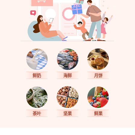
鲜奶
海鲜
月饼
茶叶
坚果
鲜果