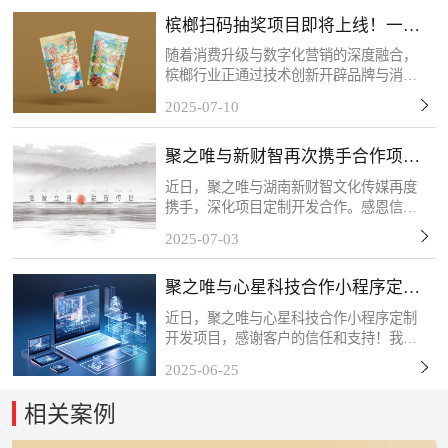
构建AI智能化教学管理体系提供核心支
槟榔扫码抽奖项目即将上线！一物
撑。感谢客户的信任和...
一码，精准触达！
随着消费升级与数字化营销的深度融合，
槟榔行业正通过技术创新开辟品牌与消费
者互动的新场景。客户的槟榔扫码抽奖项
2025-07-10
目将于近期上线，该活动以“一物一码”技
术为核心，每包槟榔产品均配备唯一二维
聚之唯与新财智再次携手合作项目
码，消费者扫码后可...
定制开发
近日，聚之唯与湖南新财智文化传媒再度
携手，深化项目定制开发合作。感恩信任
与支持，我们将以专业服务持续赋能，共
2025-07-03
筑长期共赢！关于新财智湖南新财智文化
传媒股份有限公司是一家综合型品牌创意
聚之唯与心星科技合作小程序定制
服务企业。自成立以来...
开发项目
近日，聚之唯与心星科技合作小程序定制
开发项目，感谢客户的信任和支持！我们
始终秉持「以技术赋能商业，以服务创造
2025-06-25
价值」的理念，深度挖掘客户需求，打磨
产品细节，力求通过数字化工具为终端用
相关案例
户带来更流畅、更智能...