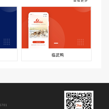
查看更多
临武鸭
5701