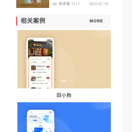
达！
阅读量:3273
2025-07-10
，
相关案例
MORE
对
田小狗
环
模