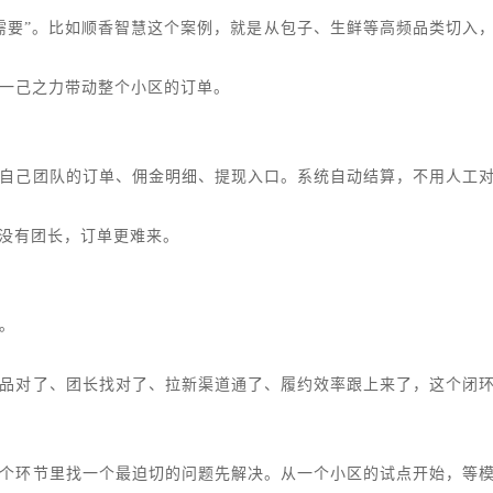
需要”。比如顺香智慧这个案例，就是从包子、生鲜等高频品类切入
一己之力带动整个小区的订单。
自己团队的订单、佣金明细、提现入口。系统自动结算，不用人工
；没有团长，订单更难来。
。
品对了、团长找对了、拉新渠道通了、履约效率跟上来了，这个闭
个环节里找一个最迫切的问题先解决。从一个小区的试点开始，等