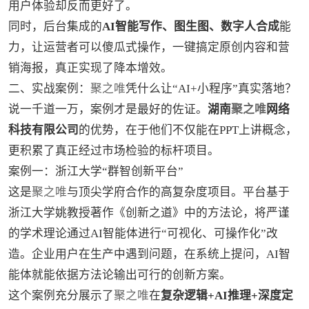
用户体验却反而更好了。
同时，后台集成的
AI智能写作、图生图、数字人合成
能
力，让运营者可以傻瓜式操作，一键搞定原创内容和营
销海报，真正实现了降本增效。
二、实战案例：
聚之唯
凭什么让“AI+小程序”真实落地？
说一千道一万，案例才是最好的佐证。
湖南
聚之唯
网络
科技有限公司
的优势，在于他们不仅能在PPT上讲概念，
更积累了真正经过市场检验的标杆项目。
案例一：浙江大学“群智创新平台”
这是
聚之唯
与顶尖学府合作的高复杂度项目。平台基于
浙江大学姚教授著作《创新之道》中的方法论，将严谨
的学术理论通过AI智能体进行“可视化、可操作化”改
造。企业用户在生产中遇到问题，在系统上提问，AI智
能体就能依据方法论输出可行的创新方案。
这个案例充分展示了
聚之唯
在
复杂逻辑+AI推理+深度定