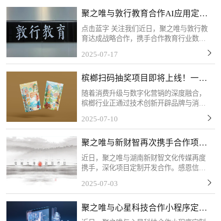
聚之唯与敦行教育合作AI应用定制
开发项目
点击蓝字 关注我们近日，聚之唯与敦行教
育达成战略合作，携手合作教育行业数字
化转型需求，共同推进定制化系统开发项
2025-07-17
目。此次应用系统的开发主要为敦行教育
构建AI智能化教学管理体系提供核心支
槟榔扫码抽奖项目即将上线！一物
撑。感谢客户的信任和...
一码，精准触达！
随着消费升级与数字化营销的深度融合，
槟榔行业正通过技术创新开辟品牌与消费
者互动的新场景。客户的槟榔扫码抽奖项
2025-07-10
目将于近期上线，该活动以“一物一码”技
术为核心，每包槟榔产品均配备唯一二维
聚之唯与新财智再次携手合作项目
码，消费者扫码后可...
定制开发
近日，聚之唯与湖南新财智文化传媒再度
携手，深化项目定制开发合作。感恩信任
与支持，我们将以专业服务持续赋能，共
2025-07-03
筑长期共赢！关于新财智湖南新财智文化
传媒股份有限公司是一家综合型品牌创意
聚之唯与心星科技合作小程序定制
服务企业。自成立以来...
开发项目