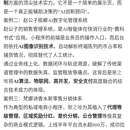
制
方面的顶尖技术实力。它不是一个简单的展示页，而
是一个真正能辅助决策的“AI创新顾问”。
案例二：赵公子槟榔AI数字化管理系统
赵公子的销售管理系统，是AI智能体在快消行业的“教科
书式”应用。小程序的前端是业务员的操作入口，而后台
则依托
AI图像识别技术
，自动解析终端陈列的市占率和
铺货情况，彻底替代了人工统计。
通过业务线上化、数据闭环与轨迹溯源，破解了传统渠
道管理中的数据失真、监管粗放等痛点。这背后是
聚之
唯
将
AI算法、物联网、高并发、安全支付
高度融合的综
合技术底力的体现。
案例三：梵娜诗香水新零售分销体系
作为典型的私域电商小程序，
聚之唯
为其植入了
代理等
级管理、区域奖励分红、差价分销、云仓管理
等极其复
杂的商业模式逻辑。上线半年平台流水超800万，成功拉