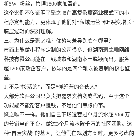
新5W+粉丝，管理1500家加盟商。
这个案例不仅证明了
聚之唯
在
高复杂度商业模式
下的小
程序定制能力，更体现了他们对“私域运营”和“裂变增长”
底层逻辑的深刻理解。
三、为什么是
聚之唯
？优势与差异到底在哪里？
市面上能做小程序定制的公司很多，但
湖南
聚之唯
网络
科技有限公司
能在一线城市和湖南本土脱颖而出，服务
超1200家政企客户，依靠的是四个难以被复制的核心壁
垒。
1. 不是“接活的”，而是“懂经营的合伙人”
大部分软件公司只负责把需求文档变成代码，至于这个
功能能不能帮客户赚钱，不是他们考虑的事。
聚之唯
不一样。他们自己下场运营过单月流水超3000万
的分销电商平台，做过3个月流水破千万的社区团购。这
种“自营实战”的基因，让他们在规划方案时，更多考虑的