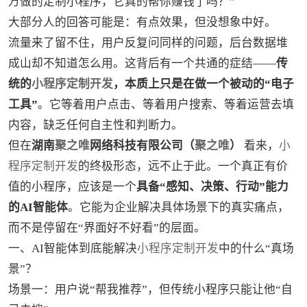
万做的定制小程序，它真的帮你赚钱了吗？”
大部分人的回答可能是：有点效果，但没想象中好。
流量来了留不住，用户反复问同样的问题，后台数据堆
成山却不知道怎么用。这背后有一个
共通
的症结——
传
统的
小程序定制开发
，本质上只是在做一个被动的“电子
工具”
。它等着用户点击、等着用户搜索、等着运营去填
内容，缺乏任何自主性和判断力。
但在
湖南
聚之唯
网络科技有限公司（
聚之唯
）
看来，
小
程序定制开发
的终极形态，远不止于此。一个真正有价
值的小程序，应该是一个
具备“感知、决策、行动”能力
的AI智能体
。它能为企业解决具体场景下的真实痛点，
而不是停留在“界面好不好看”的层面。
一、AI智能体到底能解决
小程序定制开发
中的什么“真场
景”？
场景一：用户说“帮我推荐”，但传统小程序只能让他“自