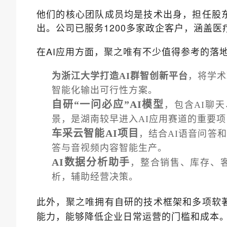
他们的核心团队成员均是技术出身，担任股
出。公司已服务1200多家政企客户，涵盖
在AI应用方面，
有不少值得参考的落
聚之唯
为
浙江大学打造AI群智创新平台
，将学术
智能化输出可行性方案。
自研“一问必应”AI模型
，包含AI聊天
景，是湖南较早进入AI应用赛道的重要项
车采云智能AI项目
，结合AI语音问答
答与音视频内容智能生产。
AI数据分析助手
，整合销售、库存、
析，辅助经营决策。
此外，
拥有自研的技术框架和多项软
聚之唯
能力，能够降低企业日常运营的门槛和成本