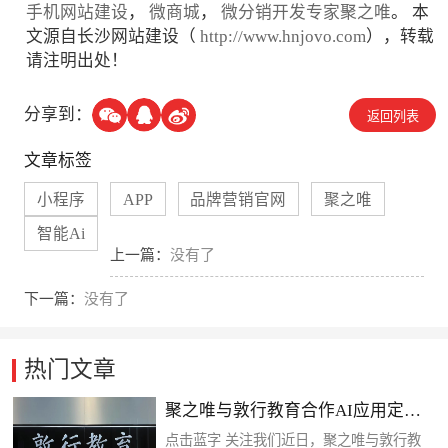
手机网站建设
，
微商城
，
微分销开发专家聚之唯
。 本
文源自长沙网站建设（
http://www.hnjovo.com
），转载
请注明出处！
分享到：
返回列表
文章标签
小程序
APP
品牌营销官网
聚之唯
智能Ai
上一篇：
没有了
下一篇：
没有了
热门文章
聚之唯与敦行教育合作AI应用定制
开发项目
点击蓝字 关注我们近日，聚之唯与敦行教