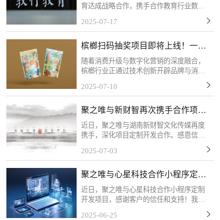
育达成战略合作，携手合作教育行业数字
化转型需求，共同推进定制化系统开发项
2025-07-17
目。此次应用系统的开发主要为敦行教育
构建AI智能化教学管理体系提供核心支
槟榔扫码抽奖项目即将上线！一物
撑。感谢客户的信任和...
一码，精准触达！
随着消费升级与数字化营销的深度融合，
槟榔行业正通过技术创新开辟品牌与消费
者互动的新场景。客户的槟榔扫码抽奖项
2025-07-10
目将于近期上线，该活动以“一物一码”技
术为核心，每包槟榔产品均配备唯一二维
聚之唯与新财智再次携手合作项目
码，消费者扫码后可...
定制开发
近日，聚之唯与湖南新财智文化传媒再度
携手，深化项目定制开发合作。感恩信任
与支持，我们将以专业服务持续赋能，共
2025-07-03
筑长期共赢！关于新财智湖南新财智文化
传媒股份有限公司是一家综合型品牌创意
聚之唯与心星科技合作小程序定制
服务企业。自成立以来...
开发项目
近日，聚之唯与心星科技合作小程序定制
开发项目，感谢客户的信任和支持！我们
始终秉持「以技术赋能商业，以服务创造
2025-06-25
价值」的理念，深度挖掘客户需求，打磨