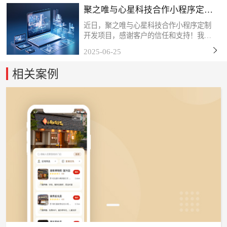
聚之唯与心星科技合作小程序定制
服务企业。自成立以来...
开发项目
近日，聚之唯与心星科技合作小程序定制
开发项目，感谢客户的信任和支持！我们
始终秉持「以技术赋能商业，以服务创造
2025-06-25
价值」的理念，深度挖掘客户需求，打磨
产品细节，力求通过数字化工具为终端用
相关案例
户带来更流畅、更智能...