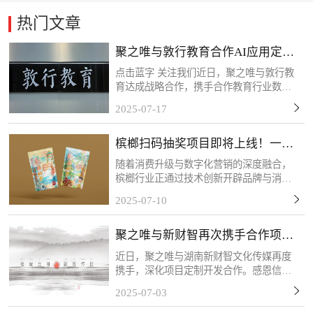
热门文章
聚之唯与敦行教育合作AI应用定制
开发项目
点击蓝字 关注我们近日，聚之唯与敦行教
育达成战略合作，携手合作教育行业数字
化转型需求，共同推进定制化系统开发项
2025-07-17
目。此次应用系统的开发主要为敦行教育
构建AI智能化教学管理体系提供核心支
槟榔扫码抽奖项目即将上线！一物
撑。感谢客户的信任和...
一码，精准触达！
随着消费升级与数字化营销的深度融合，
槟榔行业正通过技术创新开辟品牌与消费
者互动的新场景。客户的槟榔扫码抽奖项
2025-07-10
目将于近期上线，该活动以“一物一码”技
术为核心，每包槟榔产品均配备唯一二维
聚之唯与新财智再次携手合作项目
码，消费者扫码后可...
定制开发
近日，聚之唯与湖南新财智文化传媒再度
携手，深化项目定制开发合作。感恩信任
与支持，我们将以专业服务持续赋能，共
2025-07-03
筑长期共赢！关于新财智湖南新财智文化
传媒股份有限公司是一家综合型品牌创意