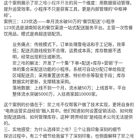
这个案例展示了
聚之唯
小程序开发
的另一个维度：用数据驱动管理，
提升运营效率。小程序不只是获客工具，更是内部管理的“中枢神
经”。
案例三：123优选——单月流水破50万的“餐饮配送”小程序
123优选是湖南知名的餐饮渠道一站式配送服务平台。主营一次性餐
饮用品，模式是商超连锁配货。
业务痛点：传统模式下，订单处理靠电话和手工记账，效率
低；配送员路线规划不合理，运费成本高；库存数据不透
明，经常出现积压或断货。
聚之唯
的解法：开发了一个集“下单+配送+库存+营销”于一
体的集合采配送功能的小程序。系统可自动分配订单给指定
区域配送员；采用重置送优惠、特价秒杀等裂变手段；库存
数据实时更新，支撑精准采购。
落地数据：上线不到一个月，流水破50万；上线首年，平台
整体流水突破5000万，入驻商家超10000家。
这个案例的价值在于：
聚之唯
不仅帮客户做了技术实现，更将自身的
“电商运营实战经验”融入其中。他们知道如何设置促销活动、如何规
划配送路线、如何管理库存，这种“跨界经验”是纯技术公司无法提供
的。
三、实地感受：为什么选择
聚之唯
？三个让我印象深刻的细节
探访过程中，有三个细节给我留下了深刻印象，也侧面解释了
聚之唯