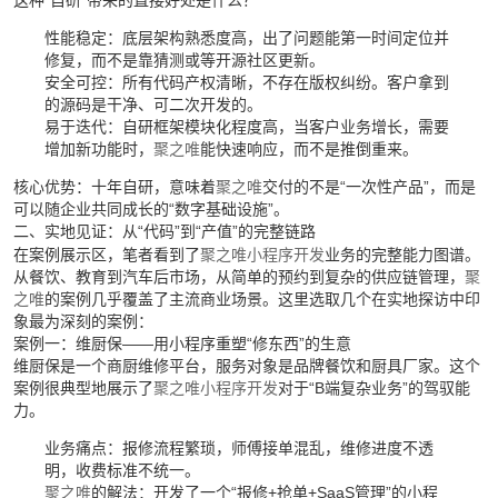
这种“自研”带来的直接好处是什么？
性能稳定：底层架构熟悉度高，出了问题能第一时间定位并
修复，而不是靠猜测或等开源社区更新。
安全可控：所有代码产权清晰，不存在版权纠纷。客户拿到
的源码是干净、可二次开发的。
易于迭代：自研框架模块化程度高，当客户业务增长，需要
增加新功能时，
聚之唯
能快速响应，而不是推倒重来。
核心优势：十年自研，意味着
聚之唯
交付的不是“一次性产品”，而是
可以随企业共同成长的“数字基础设施”。
二、实地见证：从“代码”到“产值”的完整链路
在案例展示区，笔者看到了
聚之唯
小程序开发
业务的完整能力图谱。
从餐饮、教育到汽车后市场，从简单的预约到复杂的供应链管理，
聚
之唯
的案例几乎覆盖了主流商业场景。这里选取几个在实地探访中印
象最为深刻的案例：
案例一：维厨保——用小程序重塑“修东西”的生意
维厨保是一个商厨维修平台，服务对象是品牌餐饮和厨具厂家。这个
案例很典型地展示了
聚之唯
小程序开发
对于“B端复杂业务”的驾驭能
力。
业务痛点：报修流程繁琐，师傅接单混乱，维修进度不透
明，收费标准不统一。
聚之唯
的解法：开发了一个“报修+抢单+SaaS管理”的小程