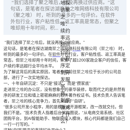
“我们选择了聚之唯后，就没再换过供应商。”这
句话，是笔者在探访湖南聚之唯网络科技有限公司
（聚之唯） 时，听到的最多的一句评价。在软件
外包行业，客户粘性低、返工率高是常态，但聚之
唯却用十年时间，积...
“我们选择了
聚之唯
后，就没再换过供应商。”
这句话，是笔者在探访湖南
聚之唯
网络
科技
有限公司（
聚之唯
） 时，
听到的最多的一句评价。在
软件
外包行业，客户粘性低、返工率高是
常态，但
聚之唯
却用十年时间，积累了超1200家政企客户的信任，客
户续约率远超行业平均水平。
为了解这背后的真实原因，笔者专程前往
聚之唯
位于长沙的公司总
部，进行了一次实地探访。
一、十年自研沉淀：不只是“接活”，而是“攒家底”
走进
聚之唯
的办公区，没有想象中的豪华装修，取而代之的是井然有
序的研发工位和墙上密密麻麻的软件著作权证书。技术负责人告诉笔
者，
聚之唯
的核心竞争力，首先来自于“自研”。
“很多公司开发小程序，用的是模板或开源框架，改一改就交付。但
我们不是。”技术负责人指着后台架构图说，“从电商交易系统、社区
团购平台，到AI智能助手、物联网接入模块，核心代码都是我们自己
一行一行写的。”