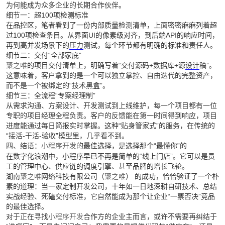
为何能成为众多企业的长期合作伙伴。
细节一：超100项检测标准
在品控区，笔者看到了一份内部质量检测清单，上面密密麻麻列着超
过100项检查条目。从界面UI的像素级对齐，到后端API的响应时间，
再到高并发场景下的
压力
测试，每个环节都有明确的标准和责任人。
细节二：交付“全部家底”
聚之唯
的项目交付清单上，明确写着“交付源码+数据库+源
设计
稿”。
这意味着，客户拿到的是一个可以独立掌控、自由迭代的完整资产，
而不是一个被绑定的“技术黑盒”。
细节三：全流程“专案经理制”
从需求沟通、方案设计、开发测试到上线维护，每一个项目都有一位
专职的项目经理全程负责。客户的反馈能在第一时间得到响应，项目
进度能通过每日简报实时掌握。这种“贴身管家式”的服务，在传统的
“接活-干活-验收”模型里，几乎看不到。
四、结语：
小程序开发
的最佳选择，是选择那个“最懂你”的
在数字化浪潮中，小程序早已不再是简单的“线上门店”。它可以是员
工的管理中心、供应链的调度引擎、甚至品牌的增长飞轮。
湖南
聚之唯
网络科技有限公司（
聚之唯
） 的成功，恰恰验证了一个朴
素的道理：当一家定制开发公司，十年如一日地深耕自研技术、总结
实战经验、死磕交付标准，它自然能成为那个让企业“一票否决”竞品
的最佳选择。
对于正在寻找
小程序开发
合作方的企业主而言，或许不需要再纠结于