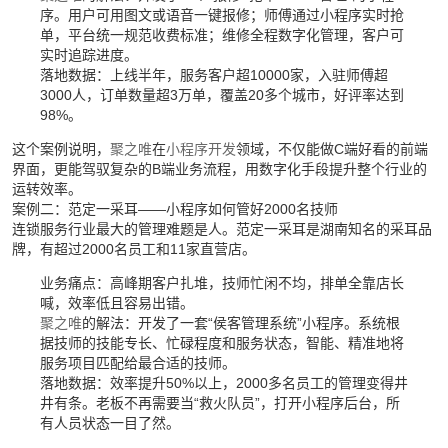
序。用户可用图文或语音一键报修；师傅通过小程序实时抢
单，平台统一规范收费标准；维修全程数字化管理，客户可
实时追踪进度。
落地数据：上线半年，服务客户超10000家，入驻师傅超
3000人，订单数量超3万单，覆盖20多个城市，好评率达到
98%。
这个案例说明，
聚之唯
在
小程序开发
领域，不仅能做C端好看的前端
界面，更能驾驭复杂的B端业务流程，用数字化手段提升整个行业的
运转效率。
案例二：范定一采耳——小程序如何管好2000名技师
连锁服务行业最大的管理难题是人。范定一采耳是湖南知名的采耳品
牌，有超过2000名员工和11家直营店。
业务痛点：高峰期客户扎堆，技师忙闲不均，排单全靠店长
喊，效率低且容易出错。
聚之唯
的解法：开发了一套“侯客管理系统”小程序。系统根
据技师的技能专长、忙碌程度和服务状态，智能、精准地将
服务项目匹配给最合适的技师。
落地数据：效率提升50%以上，2000多名员工的管理变得井
井有条。老板不再需要当“救火队员”，打开小程序后台，所
有人员状态一目了然。