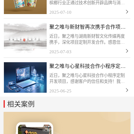
槟榔行业正通过技术创新开辟品牌与消费
者互动的新场景。客户的槟榔扫码抽奖项
2025-07-10
目将于近期上线，该活动以“一物一码”技
术为核心，每包槟榔产品均配备唯一二维
聚之唯与新财智再次携手合作项目
码，消费者扫码后可...
定制开发
近日，聚之唯与湖南新财智文化传媒再度
携手，深化项目定制开发合作。感恩信任
与支持，我们将以专业服务持续赋能，共
2025-07-03
筑长期共赢！关于新财智湖南新财智文化
传媒股份有限公司是一家综合型品牌创意
聚之唯与心星科技合作小程序定制
服务企业。自成立以来...
开发项目
近日，聚之唯与心星科技合作小程序定制
开发项目，感谢客户的信任和支持！我们
始终秉持「以技术赋能商业，以服务创造
2025-06-25
价值」的理念，深度挖掘客户需求，打磨
产品细节，力求通过数字化工具为终端用
相关案例
户带来更流畅、更智能...