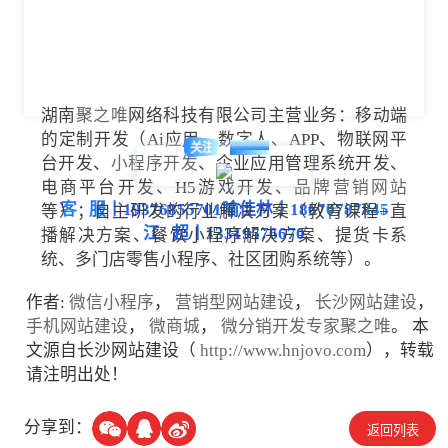
湖南
聚之唯
网络科技有限公司主营业务：移动端
的定制开发（Ai应用、数字人、APP、物联网平
HNJOVO
关注
台开发、
小程序开发
、企业应用管理系统开发、
电商平台开发、H5游戏开发、
品牌营销网站
客 服丨19376855701喻佳林丨18670787845
等）；自主研发的行业解决方案（教育课程+直
江 超丨13319576670
播解决方案、餐饮小程序解决方案、提货卡系
统、多门店零售小程序、社区团购系统等）。
作者:
微信小程序
，
营销型网站建设
，
长沙网站建设
，
手机网站建设
，
微商城
，
微分销开发专家聚之唯
。 本
文源自长沙网站建设（
http://www.hnjovo.com
），转载
请注明出处！
分享到：
返回列表