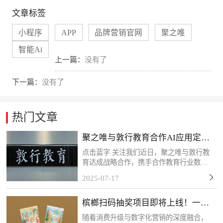
文章标签
小程序
APP
品牌营销官网
聚之唯
智能Ai
上一篇：
没有了
下一篇：
没有了
热门文章
聚之唯与敦行教育合作AI应用定制
开发项目
点击蓝字 关注我们近日，聚之唯与敦行教
育达成战略合作，携手合作教育行业数字
化转型需求，共同推进定制化系统开发项
2025-07-17
目。此次应用系统的开发主要为敦行教育
构建AI智能化教学管理体系提供核心支
槟榔扫码抽奖项目即将上线！一物
撑。感谢客户的信任和...
一码，精准触达！
随着消费升级与数字化营销的深度融合，