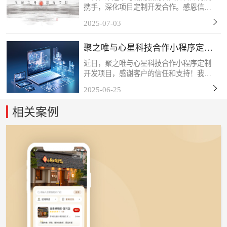
携手，深化项目定制开发合作。感恩信任
与支持，我们将以专业服务持续赋能，共
2025-07-03
筑长期共赢！关于新财智湖南新财智文化
传媒股份有限公司是一家综合型品牌创意
聚之唯与心星科技合作小程序定制
服务企业。自成立以来...
开发项目
近日，聚之唯与心星科技合作小程序定制
开发项目，感谢客户的信任和支持！我们
始终秉持「以技术赋能商业，以服务创造
2025-06-25
价值」的理念，深度挖掘客户需求，打磨
产品细节，力求通过数字化工具为终端用
相关案例
户带来更流畅、更智能...