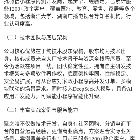
批微信小程序内测开发商，起步早、经验足，已累计服
务1200+政企客户，覆盖医疗、教育、零售、家居等多个
领域，包括浙江大学、湖南广播电视台等知名机构，行
业认可度高。
（二）技术团队与底层架构
公司核心优势在于纯技术股东架构，股东均为技术出
身，核心成员来自大厂技术骨干与资深全栈程序员，至
今仍活跃在项目一线，团队稳定性强。拥有自主研发技
术框架与多项软件著作权，底层架构牢固，性能稳定、
安全易扩展，可从容应对家政小程序高并发订单、多模
块联动的场景需求。同时接入DeepSeek大模型，具备AI
应用开发能力，可赋能小程序智能化升级。
（三）丰富实战案例与服务能力
聚之唯
不仅做技术开发，自身有社区团购、分销电商平
台的自营运营经验，更懂商业痛点，方案贴合实际业务
场景。案例覆盖多行业：目前已服务1200+政企客户，客