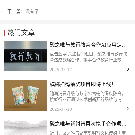
下一篇：
没有了
热门文章
聚之唯与敦行教育合作AI应用定制
开发项目
点击蓝字 关注我们近日，聚之唯与敦行教
育达成战略合作，携手合作教育行业数字
化转型需求，共同推进定制化系统开发项
2025-07-17
目。此次应用系统的开发主要为敦行教育
构建AI智能化教学管理体系提供核心支
槟榔扫码抽奖项目即将上线！一物
撑。感谢客户的信任和...
一码，精准触达！
随着消费升级与数字化营销的深度融合，
槟榔行业正通过技术创新开辟品牌与消费
者互动的新场景。客户的槟榔扫码抽奖项
2025-07-10
目将于近期上线，该活动以“一物一码”技
术为核心，每包槟榔产品均配备唯一二维
聚之唯与新财智再次携手合作项目
码，消费者扫码后可...
定制开发
近日，聚之唯与湖南新财智文化传媒再度