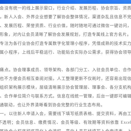
会没有统一的线上展示窗口，行业介绍、发展历程、协会宗旨、资
，新人入会、外界企业想要了解协会整体情况，渠道杂乱且信息不
、发展历程、荣誉资质、行业价值，随时随地可通过微信一键访问
形象，对内让会员清晰了解协会发展规划，打造专属线上官方名片
专注为各行业协会打造专属数字化管理小程序，凭借成熟的技术实
属小程序，上线后平稳运行、功能贴合实际办公需求，获得协会领
痛点。协会理事成员、领导架构、各部门分工、入驻会员单位、合
也不方便会员相互查阅对接。人工整理更新不仅耗时，还容易出现
组织架构展示模块，层级清晰展示协会管理层、理事会、各分支机
、合作单位简介与联系方式。信息在线统一管理，后台一键即可编
通联动，也让外界清晰看到协会完整的行业生态布局。
一。以往新人申请入会，需要线下填写纸质表格、提交资料，再由
不透明；会员信息、缴费情况、会员等级、有效期等资料依靠
Exce