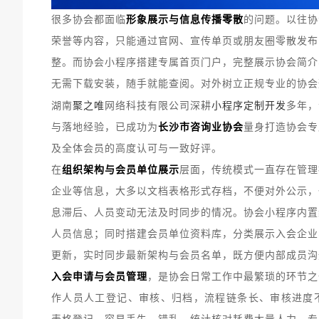
很多协会都面临
形象展示与信息传播零散
的问题。以往协
荣誉等内容，只能通过官网、宣传单页或朋友圈零散发布
整。而协会小程序搭建专属首页门户，完整展示协会简介
无需下载安装，随手就能查阅。对外树立正规专业的协会
聚之唯
小程序定制开发
湖南
网络科技有限公司深耕
多年，
与落地经验，已成功为
长沙市咨询业协会
量身打造协会专
及全体会员的高度认可与一致好评。
在
组织架构与会员单位展示
层面，传统模式一直存在管理
企业等信息，大多以文档表格形式存档，不便对外公示，
息滞后、人员变动无法及时同步的情况。协会小程序内置
人员信息；同时搭建会员单位资料库，分类展示入会企业
更新，实时同步最新架构与会员名单，既方便内部成员沟
入会申请与会员管理
，是协会日常工作中最繁琐的环节之
作人员人工登记、审核、归档，流程链条长、审核进度