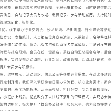
属协会小程序彻底简化入会流程，意向人员在线填写入会申请表、
线审核，审核结果实时微信通知，全程无纸化办公。同时搭建智能
员信息，自动记录会员有效期、缴费记录、参与活动履历，支持随
管理规范化、智能化。
困扰。线下举办行业交流会、沙龙论坛、培训讲座、行业峰会等活
信登记、表格统计，人员报名信息容易遗漏，人数统计、名单整理
法快速沉淀传播。协会小程序搭载活动报名专属模块，可随时发布
流程与报名须知。会员在线一键报名，系统自动汇总报名名单，后
板块，实时发布活动动态、行业新闻、政策通知、活动现场花絮，
提升会员参与积极性。
理、架构展示、活动组织、信息公示等多重运营需求。在对比多款
行定制开发。我们深入调研协会日常办公流程、核心业务需求，摒
专属的小程序功能板块。从页面布局、栏目分类，到会员审核流程
。小程序上线后，彻底改变了以往线下繁琐的管理模式，实现协会
架构透明化，极大提升了协会办公效率与服务水平，也为会员提供