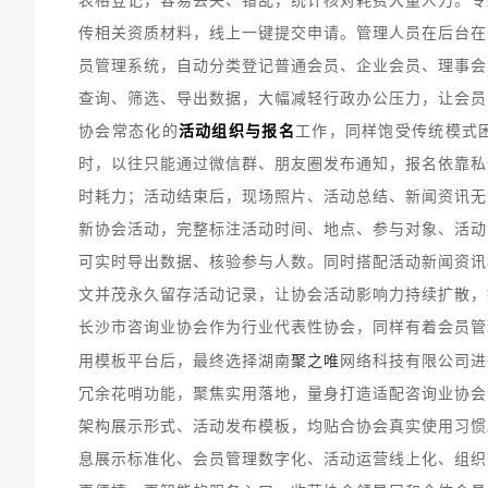
表格登记，容易丢失、错乱，统计核对耗费大量人力。专
传相关资质材料，线上一键提交申请。管理人员在后台在
员管理系统，自动分类登记普通会员、企业会员、理事会
查询、筛选、导出数据，大幅减轻行政办公压力，让会员
协会常态化的
活动组织与报名
工作，同样饱受传统模式
时，以往只能通过微信群、朋友圈发布通知，报名依靠私
时耗力；活动结束后，现场照片、活动总结、新闻资讯无
新协会活动，完整标注活动时间、地点、参与对象、活动
可实时导出数据、核验参与人数。同时搭配活动新闻资讯
文并茂永久留存活动记录，让协会活动影响力持续扩散，
长沙市咨询业协会作为行业代表性协会，同样有着会员管
聚之唯
用模板平台后，最终选择湖南
网络科技有限公司进
冗余花哨功能，聚焦实用落地，量身打造适配咨询业协会
架构展示形式、活动发布模板，均贴合协会真实使用习惯
息展示标准化、会员管理数字化、活动运营线上化、组织