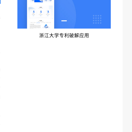
质
完
，
。
浙江大学专利破解应用
力
导
作
信
构
辑
工
l