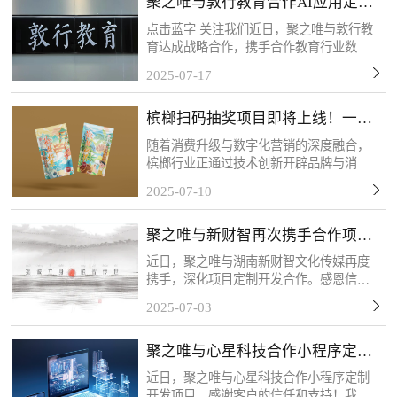
聚之唯与敦行教育合作AI应用定制
开发项目
点击蓝字 关注我们近日，聚之唯与敦行教
育达成战略合作，携手合作教育行业数字
化转型需求，共同推进定制化系统开发项
2025-07-17
目。此次应用系统的开发主要为敦行教育
构建AI智能化教学管理体系提供核心支
槟榔扫码抽奖项目即将上线！一物
撑。感谢客户的信任和...
一码，精准触达！
随着消费升级与数字化营销的深度融合，
槟榔行业正通过技术创新开辟品牌与消费
者互动的新场景。客户的槟榔扫码抽奖项
2025-07-10
目将于近期上线，该活动以“一物一码”技
术为核心，每包槟榔产品均配备唯一二维
聚之唯与新财智再次携手合作项目
码，消费者扫码后可...
定制开发
近日，聚之唯与湖南新财智文化传媒再度
携手，深化项目定制开发合作。感恩信任
与支持，我们将以专业服务持续赋能，共
2025-07-03
筑长期共赢！关于新财智湖南新财智文化
传媒股份有限公司是一家综合型品牌创意
聚之唯与心星科技合作小程序定制
服务企业。自成立以来...
开发项目
近日，聚之唯与心星科技合作小程序定制
开发项目，感谢客户的信任和支持！我们