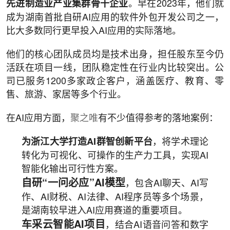
。早在2023年，他们就
先进制造业产业集群骨干企业
成为湖南首批自研AI应用的软件外包开发公司之一，
比大多数同行更早投入AI应用的实际落地。
他们的核心团队成员均是技术出身，担任股东至今仍
活跃在项目一线，团队稳定性在行业内比较突出。公
司已服务1200多家政企客户，涵盖医疗、教育、零
售、旅游、家居等多个行业。
在AI应用方面，
聚之唯
有不少值得参考的落地案例：
，将学术理论
为
浙江大学打造AI群智创新平台
转化为可视化、可操作的生产力工具，实现AI
智能化输出可行性方案。
自研“一问必应”AI模型
，包含AI聊天、AI写
作、AI财税、AI法律、AI程序员等多个场景，
是湖南较早进入AI应用赛道的重要项目。
车采云智能AI项目
，结合AI语音问答和数字