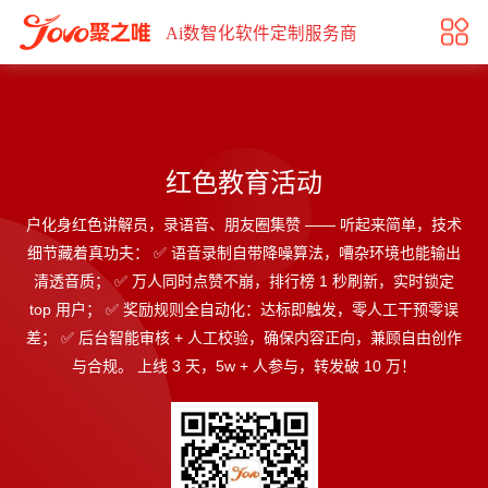
红色教育活动
Ai数智化软件定制服务商
红色教育活动
户化身红色讲解员，录语音、朋友圈集赞 —— 听起来简单，技术
细节藏着真功夫： ✅ 语音录制自带降噪算法，嘈杂环境也能输出
清透音质； ✅ 万人同时点赞不崩，排行榜 1 秒刷新，实时锁定
top 用户； ✅ 奖励规则全自动化：达标即触发，零人工干预零误
差； ✅ 后台智能审核 + 人工校验，确保内容正向，兼顾自由创作
与合规。 上线 3 天，5w + 人参与，转发破 10 万！