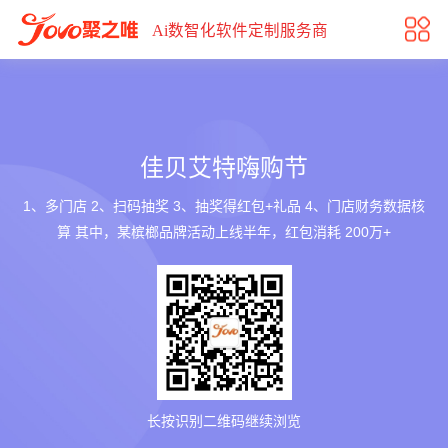
佳贝艾特嗨购节
Ai数智化软件定制服务商
佳贝艾特嗨购节
1、多门店 2、扫码抽奖 3、抽奖得红包+礼品 4、门店财务数据核
算 其中，某槟榔品牌活动上线半年，红包消耗 200万+
长按识别二维码继续浏览