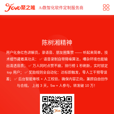
陈树湘精神
Ai数智化软件定制服务商
陈树湘精神
用户化身红色讲解员，录语音、朋友圈集赞 —— 听起来简单，技
术细节藏着真功夫： ✅ 语音录制自带降噪算法，嘈杂环境也能输
出清透音质； ✅ 万人同时点赞不崩，排行榜 1 秒刷新，实时锁定
top 用户； ✅ 奖励规则全自动化：达标即触发，零人工干预零误
差； ✅ 后台智能审核 + 人工校验，确保内容正向，兼顾自由创作
与合规。 上线 3 天，5w + 人参与，转发破 10 万！