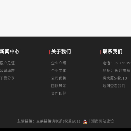
新闻中心
关于我们
联系我们
客户见证
企业介绍
电话：1937685
公司动态
企业文化
地址：长沙市岳
干货分享
公司优势
岚大厦5楼513
团队风采
地图查看我们
合作伙伴
|
友情链接：交换链接请联系(权重≥01):
湖南网站建设