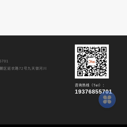
5701
麓区延农路72号九天银河川
咨询热线（Tel）：
19376855701