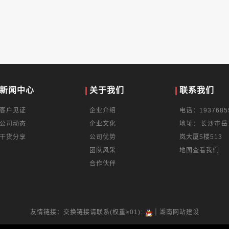
新闻中心
关于我们
联系我们
客户见证
企业介绍
电话：1937685
公司动态
企业文化
地址：长沙市岳
干货分享
公司优势
岚大厦5楼513
团队风采
地图查看我们
合作伙伴
|
友情链接：交换链接请联系(权重≥01):
湖南网站建设