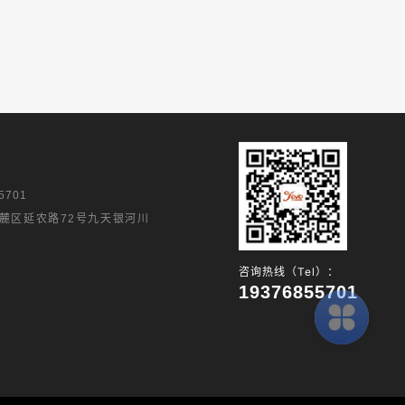
5701
麓区延农路72号九天银河川
咨询热线（Tel）：
19376855701