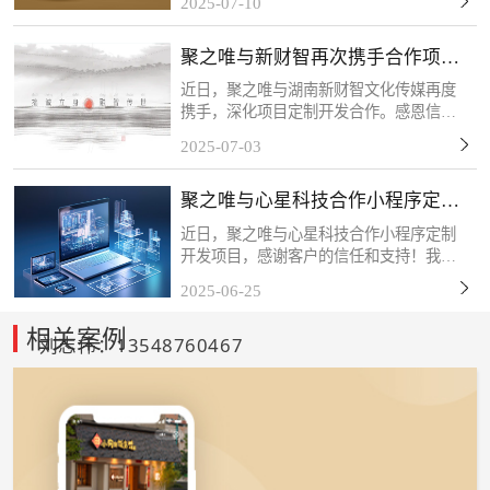
2025-07-10
目将于近期上线，该活动以“一物一码”技
术为核心，每包槟榔产品均配备唯一二维
聚之唯与新财智再次携手合作项目
码，消费者扫码后可...
定制开发
近日，聚之唯与湖南新财智文化传媒再度
携手，深化项目定制开发合作。感恩信任
与支持，我们将以专业服务持续赋能，共
2025-07-03
筑长期共赢！关于新财智湖南新财智文化
传媒股份有限公司是一家综合型品牌创意
聚之唯与心星科技合作小程序定制
服务企业。自成立以来...
开发项目
近日，聚之唯与心星科技合作小程序定制
开发项目，感谢客户的信任和支持！我们
始终秉持「以技术赋能商业，以服务创造
2025-06-25
价值」的理念，深度挖掘客户需求，打磨
产品细节，力求通过数字化工具为终端用
相关案例
刘志伟：13548760467
户带来更流畅、更智能...