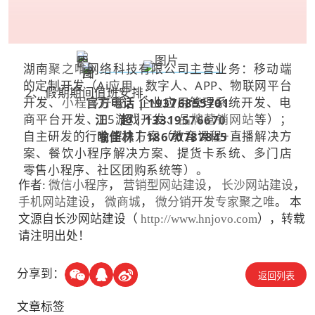
湖南
聚之唯
网络科技有限公司主营业务：移动端
的定制开发（Ai应用、数字人、APP、物联网平台
2、假期期间值班安排：
开发、
小程序开发
、企业应用管理系统开发、电
官方电话 | 19376855701
商平台开发、H5游戏开发、
品牌营销网站
等）；
江 超｜13319576670
自主研发的行业解决方案（教育课程+直播解决方
喻佳林｜18670787845
案、餐饮小程序解决方案、提货卡系统、多门店
零售小程序、社区团购系统等）。
作者:
微信小程序
，
营销型网站建设
，
长沙网站建设
，
手机网站建设
，
微商城
，
微分销开发专家聚之唯
。 本
文源自长沙网站建设（
http://www.hnjovo.com
），转载
请注明出处！
分享到：
返回列表
文章标签