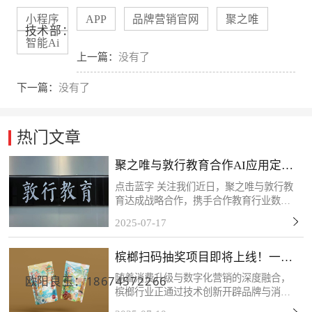
小程序
APP
品牌营销官网
聚之唯
技术部：
智能Ai
上一篇：
没有了
下一篇：
没有了
热门文章
聚之唯与敦行教育合作AI应用定制
开发项目
点击蓝字 关注我们近日，聚之唯与敦行教
育达成战略合作，携手合作教育行业数字
化转型需求，共同推进定制化系统开发项
2025-07-17
目。此次应用系统的开发主要为敦行教育
构建AI智能化教学管理体系提供核心支
槟榔扫码抽奖项目即将上线！一物
撑。感谢客户的信任和...
一码，精准触达！
随着消费升级与数字化营销的深度融合，
欧阳良玉：18674572266
槟榔行业正通过技术创新开辟品牌与消费
者互动的新场景。客户的槟榔扫码抽奖项