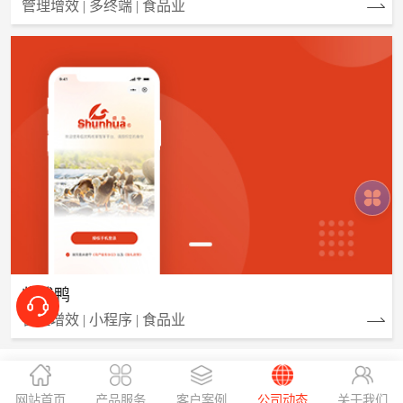
管理增效 | 多终端 | 食品业
喻佳林：18670787845
临武鸭
管理增效 | 小程序 | 食品业
3、因放假给您带来的不便，深表歉意，敬请谅
解！
网站首页
产品服务
客户案例
公司动态
关于我们