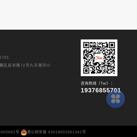
5701
麓区延农路72号九天银河川
咨询热线（Tel）：
19376855701
6005662号
湘公网安备 43019002001342号