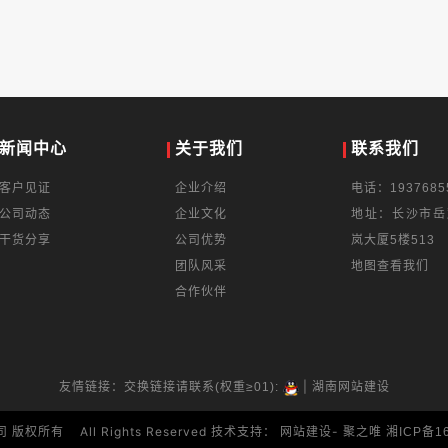
新闻中心
关于我们
联系我们
客户见证
企业介绍
电话：1937685
公司动态
企业文化
地址：长沙市岳
干货分享
公司优势
岚大厦5楼513
团队风采
地图查看我们
合作伙伴
|
友情链接：交换链接请联系(权重≥01):
湖南网站建设
 版权所有 All Rights Reserved 技术支持：
-
网站建设
聚之唯
湘ICP备1