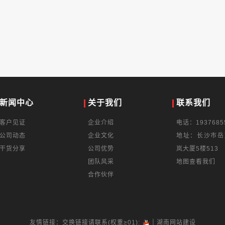
新闻中心
关于我们
联系我们
客户见证
企业介绍
电话：1937685
公司动态
企业文化
地址：长沙市岳
干货分享
公司优势
岚大厦5楼513
团队风采
地图查看我们
合作伙伴
|
友情链接：交换链接请联系(权重≥01):
湖南网站建设