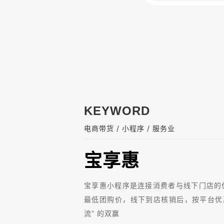
KEYWORD
/
/
电商带货
小程序
服务业
宝享惠
宝享惠小程序是连接消费者与线下门店的优
最低团购价，线下到店核销后，按平台优
流” 的双赢