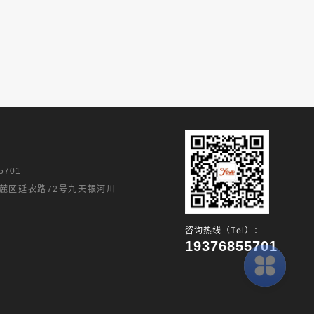
5701
麓区延农路72号九天银河川
咨询热线（Tel）：
19376855701