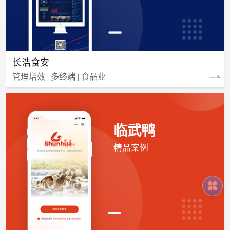
长浩食安
管理增效 | 多终端 | 食品业
临武鸭
精品案例