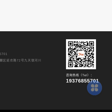
5701
麓区延农路72号九天银河川
咨询热线（Tel）：
19376855701