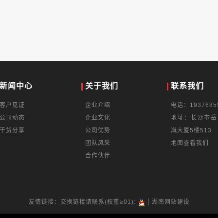
新闻中心
关于我们
联系我们
客户见证
企业介绍
电话：1937685
公司动态
企业文化
地址：长沙市岳
干货分享
公司优势
岚大厦5楼513
团队风采
地图查看我们
合作伙伴
|
友情链接：交换链接请联系(权重≥01):
湖南网站建设