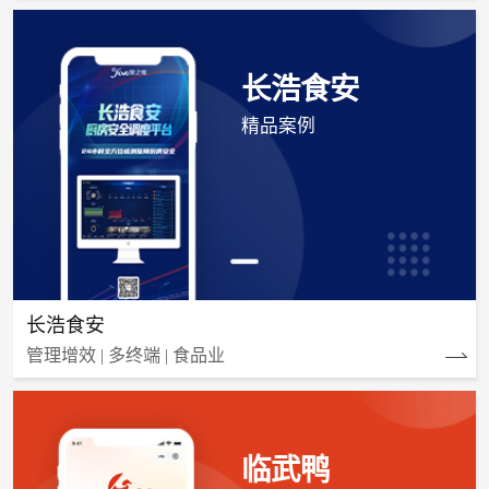
长浩食安
精品案例
长浩食安
管理增效 | 多终端 | 食品业
临武鸭