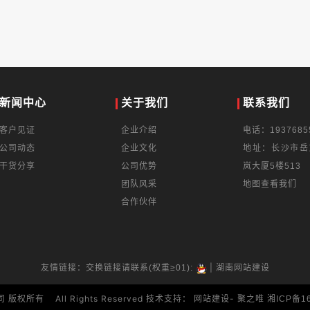
新闻中心
关于我们
联系我们
客户见证
企业介绍
电话：1937685
公司动态
企业文化
地址：长沙市岳
干货分享
公司优势
岚大厦5楼513
团队风采
地图查看我们
合作伙伴
|
友情链接：交换链接请联系(权重≥01):
湖南网站建设
 版权所有 All Rights Reserved 技术支持：
-
网站建设
聚之唯
湘ICP备1