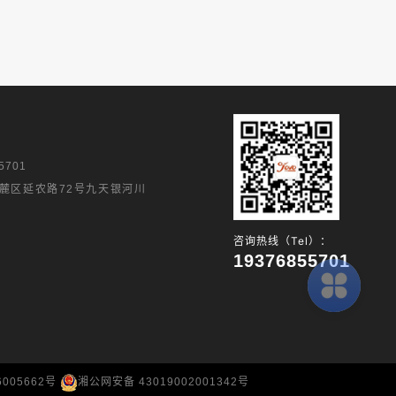
5701
麓区延农路72号九天银河川
咨询热线（Tel）：
19376855701
6005662号
湘公网安备 43019002001342号