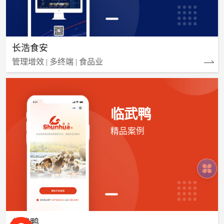
长浩食安
管理增效 | 多终端 | 食品业
临武鸭
精品案例
临武鸭