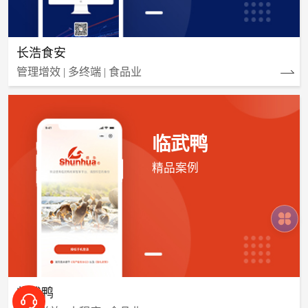
长浩食安
管理增效 | 多终端 | 食品业
临武鸭
精品案例
临武鸭