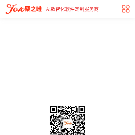
辣妹子智能名片
Ai数智化软件定制服务商
辣妹子智能名片
辣妹子食品股份有限公司成立于1998年，注册资本8400万元，前
身是创办于1958年的沅江食品罐头厂。公司现全资控股三个工
厂、两家销售公司和一所食品研究院，是以发展辣椒产业为主
导，综合农副产品深加工，集种植基地建设、产品研发与生产、
全渠道营销等为一体的农业产业化国家重点龙头企业。