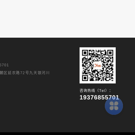
5701
麓区延农路72号九天银河川
咨询热线（Tel）：
19376855701