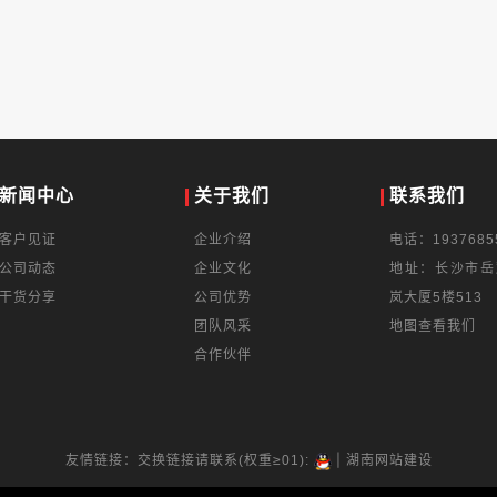
新闻中心
关于我们
联系我们
客户见证
企业介绍
电话：1937685
公司动态
企业文化
地址：长沙市岳
干货分享
公司优势
岚大厦5楼513
团队风采
地图查看我们
合作伙伴
|
友情链接：交换链接请联系(权重≥01):
湖南网站建设