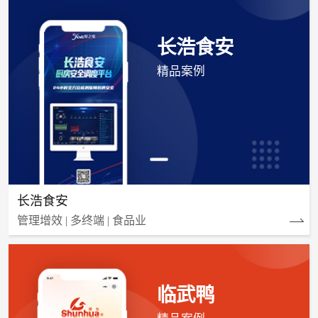
长浩食安
精品案例
长浩食安
管理增效 | 多终端 | 食品业
临武鸭