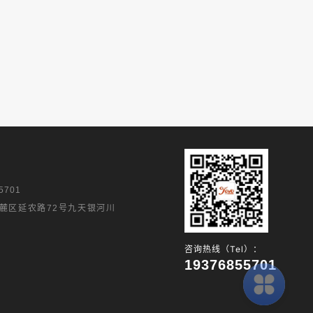
5701
麓区延农路72号九天银河川
咨询热线（Tel）：
19376855701