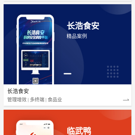
长浩食安
精品案例
长浩食安
管理增效 | 多终端 | 食品业
临武鸭