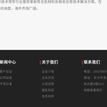
等技术领军行业提供革新性无机材料及相关应用技术解决方案。在
司的询盘，海外市场广阔。
新闻中心
关于我们
联系我们
客户见证
企业介绍
电话：1937685
公司动态
企业文化
地址：长沙市岳
干货分享
公司优势
岚大厦5楼513
团队风采
地图查看我们
合作伙伴