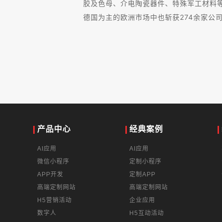
胶及色母、介电陶瓷器件、特殊军工材料
德国为主的欧洲市场中也斩获274余家公
产品中心
经典案例
AI应用
AI应用
微信小程序
定制小程序
APP开发
定制APP
高端定制网站
高端定制网站
H5营销活动
企业应用
数字人
H5互动活动