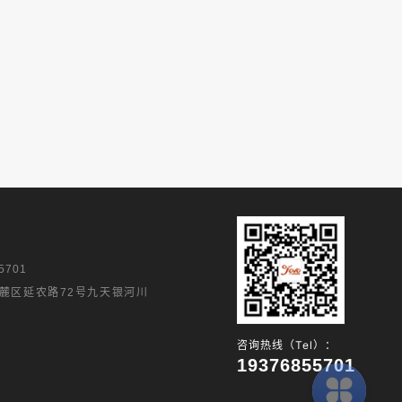
5701
麓区延农路72号九天银河川
咨询热线（Tel）：
19376855701