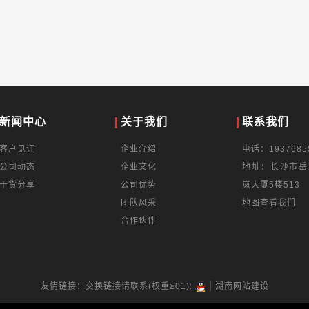
新闻中心
关于我们
联系我们
客户见证
企业介绍
电话：1937685
公司动态
企业文化
地址：长沙市岳
干货分享
公司优势
岚大厦5楼513
团队风采
地图查看我们
合作伙伴
|
友情链接：交换链接请联系(权重≥01):
湖南网站建设