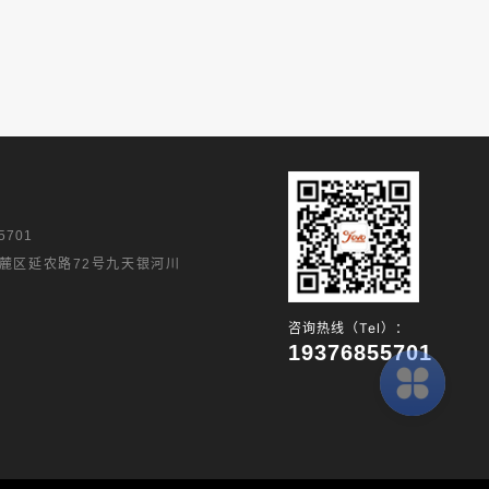
5701
麓区延农路72号九天银河川
咨询热线（Tel）：
19376855701