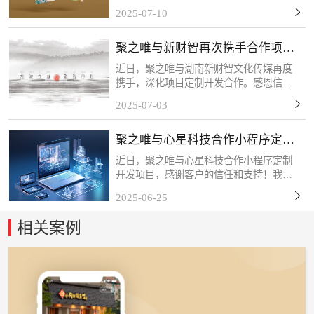
者互动的新场景。客户的槟榔扫码抽奖项
2025-07-10
目将于近期上线，该活动以“一物一码”技
术为核心，每包槟榔产品均配备唯一二维
聚之唯与新财智再次携手合作项目
码，消费者扫码后可...
定制开发
近日，聚之唯与湖南新财智文化传媒再度
携手，深化项目定制开发合作。感恩信任
与支持，我们将以专业服务持续赋能，共
2025-07-03
筑长期共赢！关于新财智湖南新财智文化
传媒股份有限公司是一家综合型品牌创意
聚之唯与心星科技合作小程序定制
服务企业。自成立以来...
开发项目
近日，聚之唯与心星科技合作小程序定制
开发项目，感谢客户的信任和支持！我们
始终秉持「以技术赋能商业，以服务创造
2025-06-25
价值」的理念，深度挖掘客户需求，打磨
产品细节，力求通过数字化工具为终端用
相关案例
户带来更流畅、更智能...