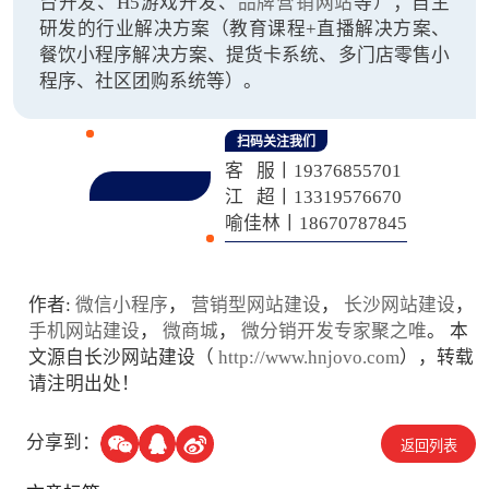
台开发、H5游戏开发、
品牌营销网站
等）；自主
研发的行业解决方案（教育课程+直播解决方案、
餐饮小程序解决方案、提货卡系统、多门店零售小
程序、社区团购系统等）。
扫码关注我们
客 服丨19376855701
江 超丨13319576670
喻佳林丨18670787845
作者:
微信小程序
，
营销型网站建设
，
长沙网站建设
，
手机网站建设
，
微商城
，
微分销开发专家聚之唯
。 本
文源自长沙网站建设（
http://www.hnjovo.com
），转载
请注明出处！
分享到：
返回列表