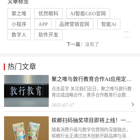
文章标签
聚之唯
优然眼科
AI智能GEO官网
小程序
APP
品牌营销官网
智能Ai
上
数字人
软件开发
一
下一篇：
没有了
篇：
热门文章
没
聚之唯与敦行教育合作AI应用定制
有
开发项目
点击蓝字 关注我们近日，聚之唯与敦行教
育达成战略合作，携手合作教育行业数字
了
化转型需求，共同推进定制化系统开发项
2025-07-17
目。此次应用系统的开发主要为敦行教育
构建AI智能化教学管理体系提供核心支
槟榔扫码抽奖项目即将上线！一物
撑。感谢客户的信任和...
一码，精准触达！
随着消费升级与数字化营销的深度融合，
槟榔行业正通过技术创新开辟品牌与消费