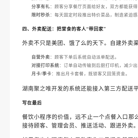
分享有礼
：顾客分享餐厅页面给好友，双方都能获得
限时秒杀
：每天固定时段推出特价菜品，制造紧迫感
四、外卖配送：把堂食的客人“带回家”
外卖不只是美团、饿了么的天下。自建外卖
自营外卖
：顾客下单后系统自动派单配送。
对接打印系统
：订单自动传输到后厨打印机，减少出
月卡/季卡
：推出月卡套餐，既锁客又回笼资金。
湖南
开发的系统还能接入第三方配送
聚之唯
写在最后
餐饮小程序的价值，远不止一个点餐入口那
接待顾客、管理会员、推送活动、跟进外卖