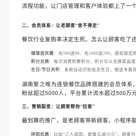
流程功能，让门店管理和客户体验都上了一
二、会员体系：让老顾客“舍不得走”
餐饮行业复购率决定生死。怎么让顾客吃了
储值送优惠
：充500送80、充1000送200，提前锁
积分兑换
：每次消费积累积分，积分可以兑换菜品或
生日/节日关怀
：系统自动识别会员生日，推送专属
湖南
为连锁餐饮品牌搭建的会员体系
聚之唯
粉丝超过5000人，平台累计流水超过500万
三、营销裂变：让顾客帮你“拉客”
最划算的推广，是老顾客带新顾客。小程序
拼团优惠
：比如“三人成团，套餐立减50元”，顾客