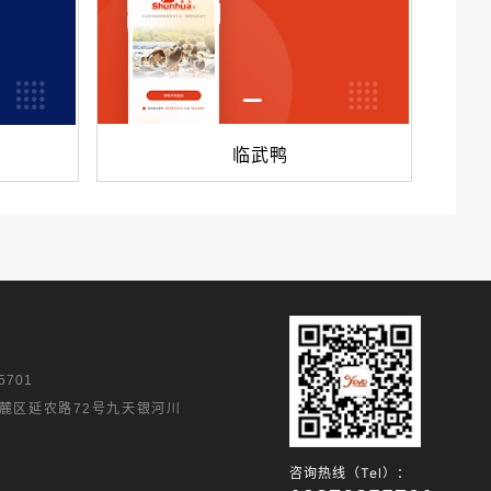
临武鸭
5701
麓区延农路72号九天银河川
咨询热线（Tel）：