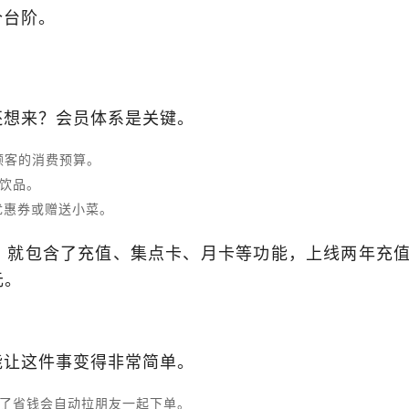
个台阶。
还想来？会员体系是关键。
定顾客的消费预算。
饮品。
优惠券或赠送小菜。
，就包含了充值、集点卡、月卡等功能，上线两年充
元。
能让这件事变得非常简单。
为了省钱会自动拉朋友一起下单。