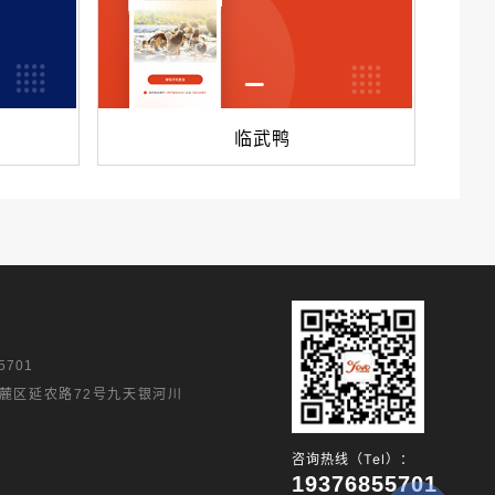
临武鸭
5701
麓区延农路72号九天银河川
咨询热线（Tel）：
19376855701