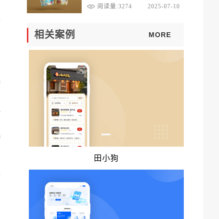
达！
官
阅读量:3274
2025-07-10
合
相关案例
MORE
种
不
规
a
，
田小狗
企