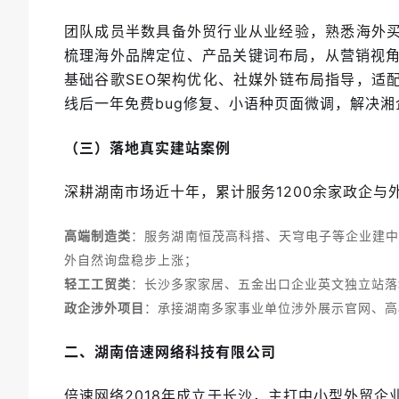
团队成员半数具备外贸行业从业经验，熟悉海外买
梳理海外品牌定位、产品关键词布局，从营销视
基础谷歌SEO架构优化、社媒外链布局指导，适
线后一年免费bug修复、小语种页面微调，解决
（三）落地真实建站案例
深耕湖南市场近十年，累计服务1200余家政企
高端制造类
：服务湖南恒茂高科搭、天穹电子等企业建中
外自然询盘稳步上涨；
轻工工贸类
：长沙多家家居、五金出口企业英文独立站落
政企涉外项目
：承接湖南多家事业单位涉外展示官网、高
二、湖南倍速网络科技有限公司
倍速网络2018年成立于长沙，主打中小型外贸