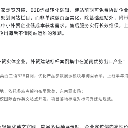
家浏览习惯、B2B询盘转化逻辑，建站前期可免费协助企
角规划网站栏目，而非单纯做页面美化。除基础建站外，附
配中小外贸企业低成本获客需求。售后服务实行长效维保，
湘企出海后不懂网站运维的难题。
与外贸实体企业，外贸建站标杆案例集中在湖南优势出口产业：
英西三语B2B官网，优化产品参数展示模块与询盘表单，上线半年
地，依托多站点架构布局欧美、东南亚市场；
校国际合作英文站点开发，项目落地标准对标海外建站规范。
企业轻量化英文官网、简易多语种展示站，企业定位偏向高性