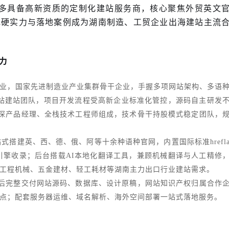
不多具备高新资质的定制化建站服务商，核心聚焦外贸英文
托硬实力与落地案例成为湖南制造、工贸企业出海建站主流
力
业，国家先进制造业产业集群骨干企业，手握多项网站架构、多语
站建站团队，项目开发流程受高新企业标准化管控，源码自主研发
资深产品经理、全栈技术工程师组成，技术骨干持股模式稳定团队，
式搭建英、西、德、俄、阿等十余种语种官网，内置国际标准hrefl
索引擎收录；后台搭载AI本地化翻译工具，兼顾机械翻译与人工精修
工程机械、五金建材、轻工耗材等湖南主力出口行业建站需求。
工后完整交付网站源码、数据库、设计原稿，网站知识产权归属合作
点；配套服务器运维、域名解析、海外空间部署一站式落地服务。