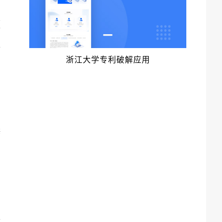
业
带
上
浙江大学专利破解应用
海
价