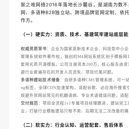
网络2016年落地长沙麓谷，是湖南为数
聚之唯
网、多语种B2B独立站、跨境品牌官网定制，依
作方。
（一）硬实力：资质、技术、基建筑牢建站底层能
权威资质背书
：企业为国家高新技术企业、科技型中小企
管理系统软件著作权，独创的M4网站系统区别于模板网
套用劣质开源模板。公司注册资本200万，核心股东由
避行业普遍存在的开发人员流失、项目烂尾问题。
多语种建站技术储备
：自研多语种CMS管理系统，可一站
ng标签、全球CDN加速架构，适配谷歌、必应海外搜
规避外贸网站常见的机翻语病、专业术语错误问题，适配
交付规范
：项目全流程1v1专属项目经理跟进，建站完
业，打破行业模板建站只租不卖、后期无法二次改版的痛
（二）软实力：行业认知、运营配套、售后体系