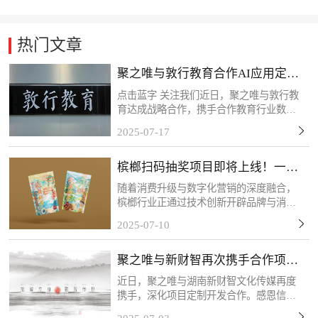
热门文章
聚之唯与敦行教育合作AI应用定制
开发项目
点击蓝字 关注我们近日，聚之唯与敦行教
育达成战略合作，携手合作教育行业数字
化转型需求，共同推进定制化系统开发项
2025-07-17
目。此次应用系统的开发主要为敦行教育
构建AI智能化教学管理体系提供核心支
槟榔扫码抽奖项目即将上线！一物
撑。感谢客户的信任和...
一码，精准触达！
随着消费升级与数字化营销的深度融合，
槟榔行业正通过技术创新开辟品牌与消费
者互动的新场景。客户的槟榔扫码抽奖项
2025-07-10
目将于近期上线，该活动以“一物一码”技
术为核心，每包槟榔产品均配备唯一二维
聚之唯与新财智再次携手合作项目
码，消费者扫码后可...
定制开发
近日，聚之唯与湖南新财智文化传媒再度
携手，深化项目定制开发合作。感恩信任
与支持，我们将以专业服务持续赋能，共