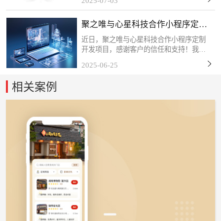
2025-07-03
筑长期共赢！关于新财智湖南新财智文化
传媒股份有限公司是一家综合型品牌创意
聚之唯与心星科技合作小程序定制
服务企业。自成立以来...
开发项目
近日，聚之唯与心星科技合作小程序定制
开发项目，感谢客户的信任和支持！我们
始终秉持「以技术赋能商业，以服务创造
2025-06-25
价值」的理念，深度挖掘客户需求，打磨
产品细节，力求通过数字化工具为终端用
相关案例
户带来更流畅、更智能...