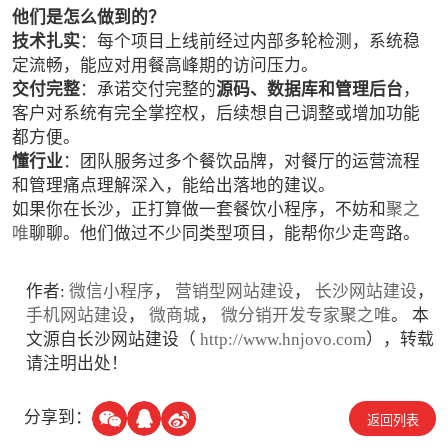
他们是怎么做到的？
技术扎实
：每个项目上线前经过内部多轮检测，系统稳
定流畅，能应对用餐高峰期的访问压力。
交付完整
：承诺交付完整的
源码、数据库和管理后台
，
客户对系统有完全掌控权，后续想自己调整或增加功能
都方便。
懂行业
：团队服务过多个餐饮品牌，对餐厅的运营流程
和管理痛点理解深入，能给出落地的建议。
如果你在长沙，正打算做一套餐饮小程序，不妨和
聚之
唯
聊聊。他们做过不少同类型项目，能帮你少走弯路。
作者:
微信小程序
，
营销型网站建设
，
长沙网站建设
，
手机网站建设
，
微商城
，
微分销开发专家聚之唯
。 本
文源自长沙网站建设（
http://www.hnjovo.com
），转载
请注明出处！
分享到：
返回列表