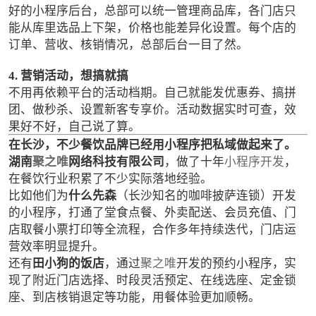
好的小程序后台，总部可以统一管理商品库，各门店只
能从库里选品上下架，价格也能差异化设置。每个店的
订单、营收、核销情况，总部后台一目了然。
4. 营销活动，想搞就搞
不用再依赖平台的活动档期。自己就能发优惠券、搞拼
团、做秒杀、设置新客专享价。活动数据实时可查，效
果好不好，自己说了算。
在长沙，不少餐饮品牌已经用小程序把私域做起来了。
湖南
聚之唯
网络科技有限公司
，做了十年
小程序开发
，
在餐饮行业积累了不少实际落地经验。
比如他们为
什么先森
（长沙知名的咖啡披萨连锁）开发
的小程序，打通了堂食点餐、外卖配送、会员充值、门
店取餐小票打印等全流程，合作多年持续迭代，门店运
营效率明显提升。
还有
田小狗的饭店
，通过
聚之唯
开发的预约小程序，实
现了附近门店选择、时段灵活预定、在线选座、定金锁
座、到店核销退定等功能，用餐体验更加顺畅。