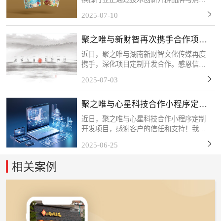
者互动的新场景。客户的槟榔扫码抽奖项
2025-07-10
目将于近期上线，该活动以“一物一码”技
术为核心，每包槟榔产品均配备唯一二维
聚之唯与新财智再次携手合作项目
码，消费者扫码后可...
定制开发
近日，聚之唯与湖南新财智文化传媒再度
携手，深化项目定制开发合作。感恩信任
与支持，我们将以专业服务持续赋能，共
2025-07-03
筑长期共赢！关于新财智湖南新财智文化
传媒股份有限公司是一家综合型品牌创意
聚之唯与心星科技合作小程序定制
服务企业。自成立以来...
开发项目
近日，聚之唯与心星科技合作小程序定制
开发项目，感谢客户的信任和支持！我们
始终秉持「以技术赋能商业，以服务创造
2025-06-25
价值」的理念，深度挖掘客户需求，打磨
产品细节，力求通过数字化工具为终端用
相关案例
户带来更流畅、更智能...