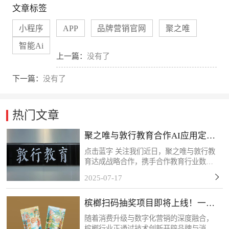
文章标签
小程序
APP
品牌营销官网
聚之唯
智能Ai
上一篇：
没有了
下一篇：
没有了
热门文章
聚之唯与敦行教育合作AI应用定制
开发项目
点击蓝字 关注我们近日，聚之唯与敦行教
育达成战略合作，携手合作教育行业数字
化转型需求，共同推进定制化系统开发项
2025-07-17
目。此次应用系统的开发主要为敦行教育
构建AI智能化教学管理体系提供核心支
槟榔扫码抽奖项目即将上线！一物
撑。感谢客户的信任和...
一码，精准触达！
随着消费升级与数字化营销的深度融合，
槟榔行业正通过技术创新开辟品牌与消费