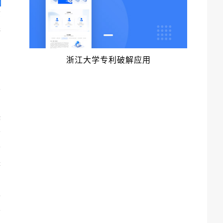
质
完
，
。
浙江大学专利破解应用
力
导
作
信
构
辑
工
l