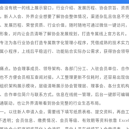
会没有统一的线上展示窗口，行业介绍、发展历程、协会宗旨、资
，新人入会、外界企业想要了解协会整体情况，渠道杂乱且信息不
、发展历程、荣誉资质、行业价值，随时随地可通过微信一键访问
形象，对内让会员清晰了解协会发展规划，打造专属线上官方名片
专注为各行业协会打造专属数字化管理小程序，凭借成熟的技术实
属小程序，上线后平稳运行、功能贴合实际办公需求，获得协会领
痛点。协会理事成员、领导架构、各部门分工、入驻会员单位、合
也不方便会员相互查阅对接。人工整理更新不仅耗时，还容易出现
组织架构展示模块，层级清晰展示协会管理层、理事会、各分支机
、合作单位简介与联系方式。信息在线统一管理，后台一键即可编
通联动，也让外界清晰看到协会完整的行业生态布局。
一。以往新人申请入会，需要线下填写纸质表格、提交资料，再由
不透明；会员信息、缴费情况、会员等级、有效期等资料依靠
Exce