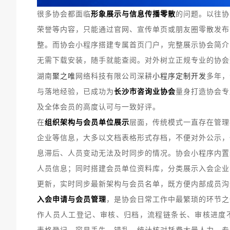
很多协会都面临
形象展示与信息传播零散
的问题。以往协
荣誉等内容，只能通过官网、宣传单页或朋友圈零散发布
整。而协会小程序搭建专属首页门户，完整展示协会简介
无需下载安装，随手就能查阅。对外树立正规专业的协会
聚之唯
小程序定制开发
湖南
网络科技有限公司深耕
多年，
与落地经验，已成功为
长沙市咨询业协会
量身打造协会专
及全体会员的高度认可与一致好评。
在
组织架构与会员单位展示
层面，传统模式一直存在管理
企业等信息，大多以文档表格形式存档，不便对外公示，
息滞后、人员变动无法及时同步的情况。协会小程序内置
人员信息；同时搭建会员单位资料库，分类展示入会企业
更新，实时同步最新架构与会员名单，既方便内部成员沟
入会申请与会员管理
，是协会日常工作中最繁琐的环节之
作人员人工登记、审核、归档，流程链条长、审核进度