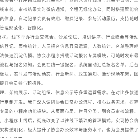
属协会小程序彻底简化入会流程，意向人员在线填写入会申请表、
线审核，审核结果实时微信通知，全程无纸化办公。同时搭建智能
员信息，自动记录会员有效期、缴费记录、参与活动履历，支持随
管理规范化、智能化。
困扰。线下举办行业交流会、沙龙论坛、培训讲座、行业峰会等活
信登记、表格统计，人员报名信息容易遗漏，人数统计、名单整理
法快速沉淀传播。协会小程序搭载活动报名专属模块，可随时发布
流程与报名须知。会员在线一键报名，系统自动汇总报名名单，后
板块，实时发布活动动态、行业新闻、政策通知、活动现场花絮，
提升会员参与积极性。
理、架构展示、活动组织、信息公示等多重运营需求。在对比多款
行定制开发。我们深入调研协会日常办公流程、核心业务需求，摒
专属的小程序功能板块。从页面布局、栏目分类，到会员审核流程
。小程序上线后，彻底改变了以往线下繁琐的管理模式，实现协会
架构透明化，极大提升了协会办公效率与服务水平，也为会员提供