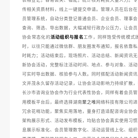
表格登记，容易丢失、错乱，统计核对耗费大量人力。专
传相关资质材料，线上一键提交申请。管理人员在后台在
员管理系统，自动分类登记普通会员、企业会员、理事会
查询、筛选、导出数据，大幅减轻行政办公压力，让会员
协会常态化的
活动组织与报名
工作，同样饱受传统模式
时，以往只能通过微信群、朋友圈发布通知，报名依靠私
时耗力；活动结束后，现场照片、活动总结、新闻资讯无
新协会活动，完整标注活动时间、地点、参与对象、活动
可实时导出数据、核验参与人数。同时搭配活动新闻资讯
文并茂永久留存活动记录，让协会活动影响力持续扩散，
长沙市咨询业协会作为行业代表性协会，同样有着会员管
聚之唯
用模板平台后，最终选择湖南
网络科技有限公司进
冗余花哨功能，聚焦实用落地，量身打造适配咨询业协会
架构展示形式、活动发布模板，均贴合协会真实使用习惯
息展示标准化、会员管理数字化、活动运营线上化、组织