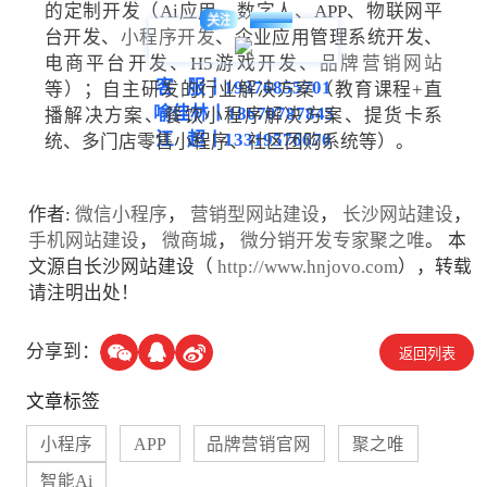
的定制开发（Ai应用、数字人、APP、物联网平
HNJOVO
关注
台开发、
小程序开发
、企业应用管理系统开发、
电商平台开发、H5游戏开发、
品牌营销网站
客 服丨19376855701
等）；自主研发的行业解决方案（教育课程+直
喻佳林丨18670787845
播解决方案、餐饮小程序解决方案、提货卡系
江 超丨13319576670
统、多门店零售小程序、社区团购系统等）。
作者:
微信小程序
，
营销型网站建设
，
长沙网站建设
，
手机网站建设
，
微商城
，
微分销开发专家聚之唯
。 本
文源自长沙网站建设（
http://www.hnjovo.com
），转载
请注明出处！
分享到：
返回列表
文章标签
小程序
APP
品牌营销官网
聚之唯
智能Ai