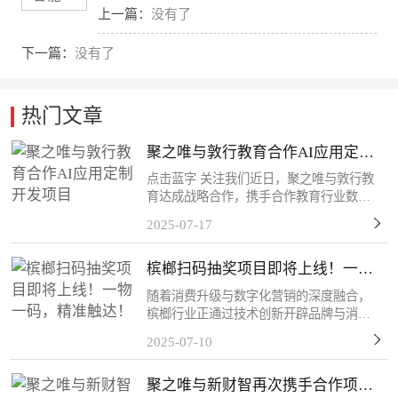
上一篇：
没有了
下一篇：
没有了
热门文章
聚之唯与敦行教育合作AI应用定制
开发项目
点击蓝字 关注我们近日，聚之唯与敦行教
育达成战略合作，携手合作教育行业数字
化转型需求，共同推进定制化系统开发项
2025-07-17
目。此次应用系统的开发主要为敦行教育
构建AI智能化教学管理体系提供核心支
槟榔扫码抽奖项目即将上线！一物
撑。感谢客户的信任和...
一码，精准触达！
随着消费升级与数字化营销的深度融合，
槟榔行业正通过技术创新开辟品牌与消费
者互动的新场景。客户的槟榔扫码抽奖项
2025-07-10
目将于近期上线，该活动以“一物一码”技
术为核心，每包槟榔产品均配备唯一二维
聚之唯与新财智再次携手合作项目
码，消费者扫码后可...