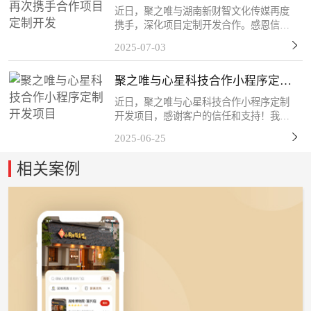
定制开发
近日，聚之唯与湖南新财智文化传媒再度
携手，深化项目定制开发合作。感恩信任
与支持，我们将以专业服务持续赋能，共
2025-07-03
筑长期共赢！关于新财智湖南新财智文化
传媒股份有限公司是一家综合型品牌创意
聚之唯与心星科技合作小程序定制
服务企业。自成立以来...
开发项目
近日，聚之唯与心星科技合作小程序定制
开发项目，感谢客户的信任和支持！我们
始终秉持「以技术赋能商业，以服务创造
2025-06-25
价值」的理念，深度挖掘客户需求，打磨
产品细节，力求通过数字化工具为终端用
相关案例
户带来更流畅、更智能...